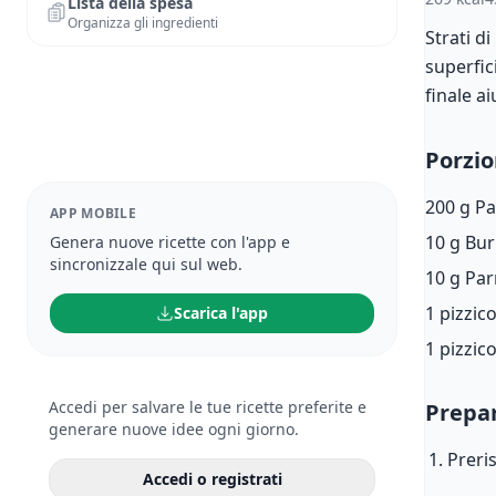
Lista della spesa
Organizza gli ingredienti
Strati d
superfic
finale ai
Porzio
200 g
Pa
APP MOBILE
10 g
Bur
Genera nuove ricette con l'app e
sincronizzale qui sul web.
10 g
Par
1 pizzic
Scarica l'app
1 pizzic
Accedi per salvare le tue ricette preferite e
Prepa
generare nuove idee ogni giorno.
Preris
Accedi o registrati