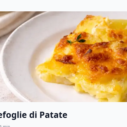
efoglie di Patate
5
min