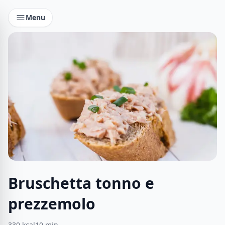
Menu
Bruschetta tonno e
prezzemolo
330
kcal
10
min