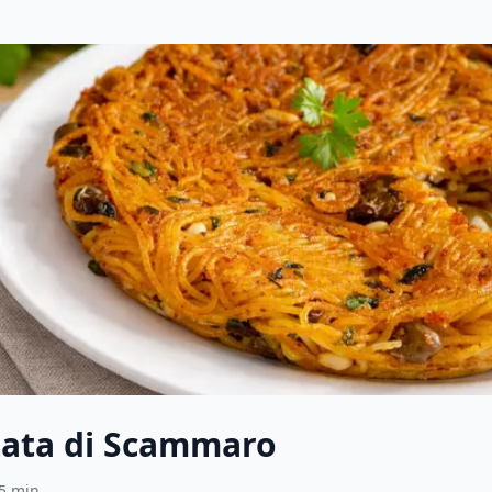
tata di Scammaro
5
min