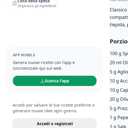
Lista della spesa
Organizza gli ingredienti
Classico
compatta
tiepida,
Porzio
100 g
Sp
APP MOBILE
20 ml
Ol
Genera nuove ricette con l'app e
sincronizzale qui sul web.
5 g
Agli
10 g
Acc
Scarica l'app
10 g
Cap
20 g
Oli
Accedi per salvare le tue ricette preferite e
5 g
Prez
generare nuove idee ogni giorno.
1 g
Pepe
Accedi o registrati
1 g
Sale