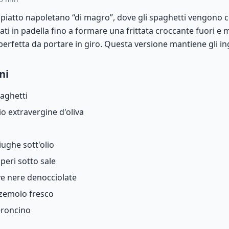
 piatto napoletano “di magro”, dove gli spaghetti vengono co
ti in padella fino a formare una frittata croccante fuori 
 perfetta da portare in giro. Questa versione mantiene gli ing
ni
aghetti
io extravergine d'oliva
o
iughe sott'olio
peri sotto sale
ve nere denocciolate
zemolo fresco
roncino