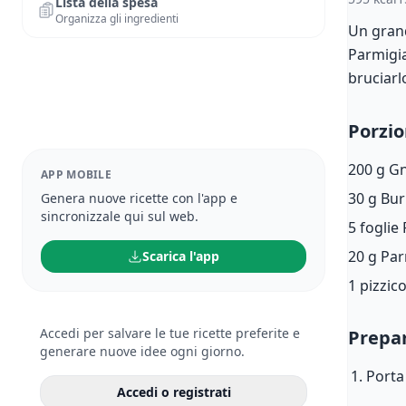
Lista della spesa
Organizza gli ingredienti
Un grand
Parmigia
bruciarl
Porzio
200 g
Gn
APP MOBILE
30 g
Bur
Genera nuove ricette con l'app e
sincronizzale qui sul web.
5 foglie
20 g
Par
Scarica l'app
1 pizzic
Accedi per salvare le tue ricette preferite e
Prepa
generare nuove idee ogni giorno.
Porta
Accedi o registrati