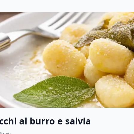
chi al burro e salvia
5
min