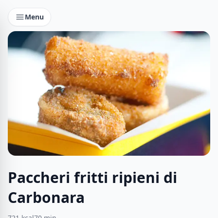
Menu
Paccheri fritti ripieni di
Carbonara
721
kcal
70
min