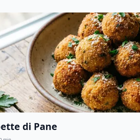
ette di Pane
0
min