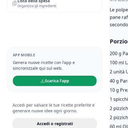
Lista della spesa
Organizza gli ingredienti
Le polpe
pane raf
secondo 
Porzio
200 g
Pa
APP MOBILE
100 ml
L
Genera nuove ricette con l'app e
sincronizzale qui sul web.
2 unità
40 g
Par
Scarica l'app
10 g
Pre
1 spicch
Accedi per salvare le tue ricette preferite e
2 pizzic
generare nuove idee ogni giorno.
2 pizzic
Accedi o registrati
60 ml
Ol