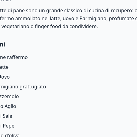
tte di pane sono un grande classico di cucina di recupero: 
fermo ammollato nel latte, uovo e Parmigiano, profumate c
vegetariano o finger food da condividere.
ni
ne raffermo
atte
Uovo
migiano grattugiato
zzemolo
io
Aglio
hi
Sale
hi
Pepe
io d'oliva