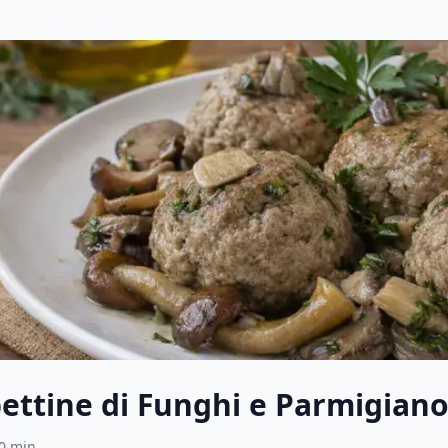
ettine di Funghi e Parmigian
0
min