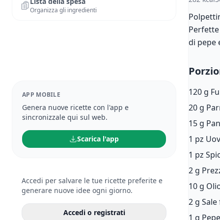
Lista della spesa
Organizza gli ingredienti
Polpetti
Perfette
di pepe 
Porzio
120 g
Fu
APP MOBILE
20 g
Par
Genera nuove ricette con l'app e
sincronizzale qui sul web.
15 g
Pan
1 pz
Uo
Scarica l'app
1 pz
Spi
2 g
Prez
Accedi per salvare le tue ricette preferite e
10 g
Oli
generare nuove idee ogni giorno.
2 g
Sale 
Accedi o registrati
1 g
Pepe