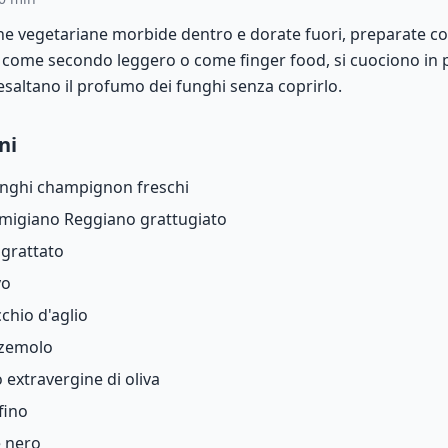
ne vegetariane morbide dentro e dorate fuori, preparate co
 come secondo leggero o come finger food, si cuociono in p
esaltano il profumo dei funghi senza coprirlo.
ni
nghi champignon freschi
migiano Reggiano grattugiato
grattato
vo
cchio d'aglio
zemolo
o extravergine di oliva
fino
 nero