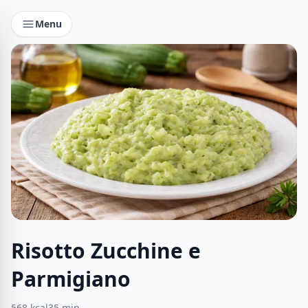
Menu
Risotto Zucchine e
Parmigiano
568
kcal
35
min